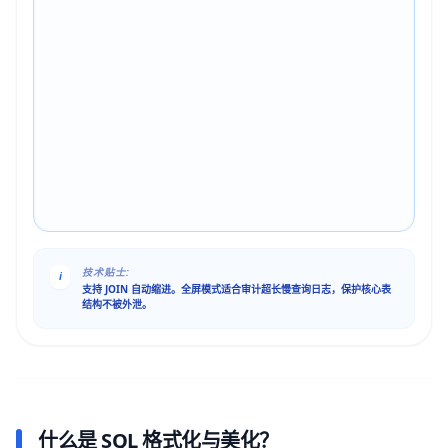
技术贴士:
i
支持 JOIN 自动缩进。全屏模式适合审计超长慢查询日志，保护核心表
结构不被外泄。
什么是 SQL 格式化与美化？