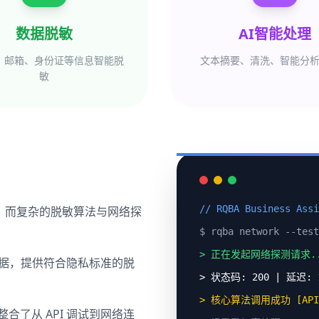
数据脱敏
AI智能处理
、邮箱、身份证等信息智能脱
文本摘要、清洗、智能分
敏
// RQBA Business Assi
析，而复杂的脱敏算法与网络探
$ rqba network --test
> 正在发起网络探测请求..
据，提供符合隐私标准的脱
> 状态码: 200 | 延迟: 
> 核心算法调用成功 [API 
合了从 API 调试到网络连