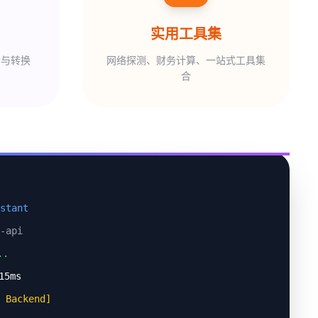
实用工具集
析与转换
网络探测、财务计算、一站式工具集
合
stant
-api
.
15ms
Backend]